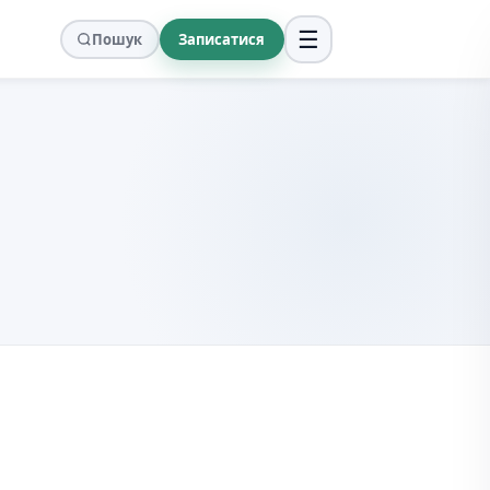
☰
Пошук
Записатися