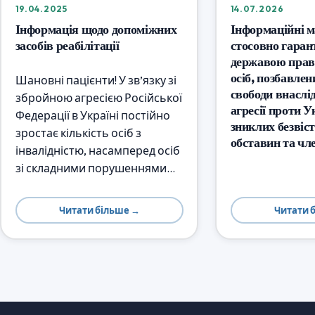
19.04.2025
14.07.2026
Інформація щодо допоміжних
Інформаційні м
засобів реабілітації
стосовно гаран
державою прав
осіб, позбавлен
Шановні пацієнти! У зв’язку зі
свободи внаслі
збройною агресією Російської
агресії проти У
Федерації в Україні постійно
зниклих безвіс
зростає кількість осіб з
обставин та чле
інвалідністю, насамперед осіб
зі складними порушеннями…
Читати більше →
Читати 