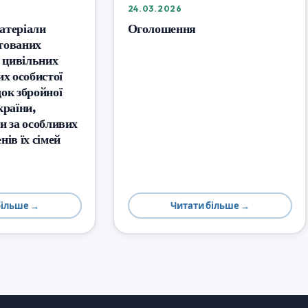
24.03.2026
атеріали
Оголошення
тованих
 цивільних
их особистої
док збройної
країни,
ти за особливих
нів їх сімей
більше →
Читати більше →