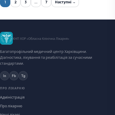
1
2
3
…
7
Наступні →
КНП ХОР «Обласна Клінічна Лікарня»
Багатопрофільний медичний центр Харківщини.
Діагностика, лікування та реабілітація за сучасними
стандартами.
In
Fb
Tg
ПРО ЛІКАРНЮ
Адміністрація
Про лікарню
Наші лікарі