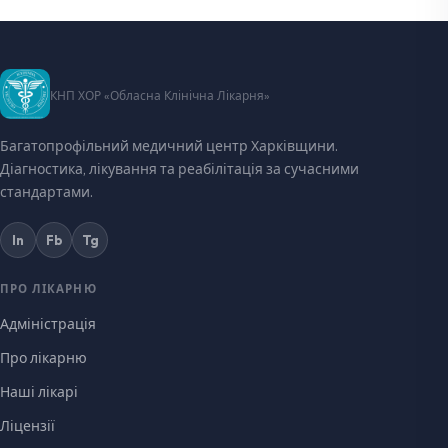
КНП ХОР «Обласна Клінічна Лікарня»
Багатопрофільний медичний центр Харківщини.
Діагностика, лікування та реабілітація за сучасними
стандартами.
In
Fb
Tg
ПРО ЛІКАРНЮ
Адміністрація
Про лікарню
Наші лікарі
Ліцензії