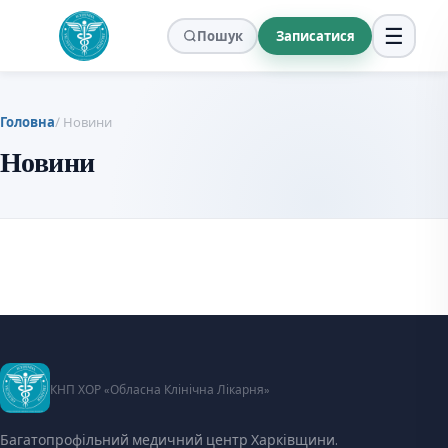
☰
Пошук
Записатися
Головна
/ Новини
Новини
КНП ХОР «Обласна Клінічна Лікарня»
Багатопрофільний медичний центр Харківщини.