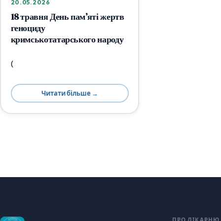
20.05.2026
18 травня День пам’яті жертв
геноциду
кримськотатарського народу
(
Читати більше →
ПРО ЛІКАРНЮ