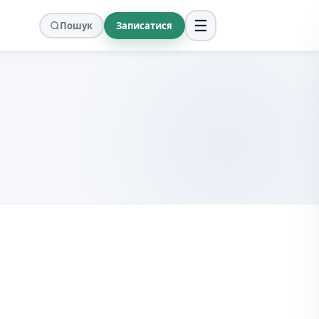
☰
Пошук
Записатися